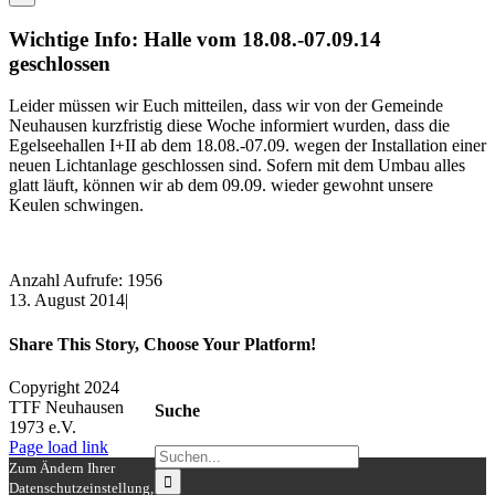
Wichtige Info: Halle vom 18.08.-07.09.14
geschlossen
Leider müssen wir Euch mitteilen, dass wir von der Gemeinde
Neuhausen kurzfristig diese Woche informiert wurden, dass die
Egelseehallen I+II ab dem 18.08.-07.09. wegen der Installation einer
neuen Lichtanlage geschlossen sind. Sofern mit dem Umbau alles
glatt läuft, können wir ab dem 09.09. wieder gewohnt unsere
Keulen schwingen.
Anzahl Aufrufe: 1956
13. August 2014
|
Share This Story, Choose Your Platform!
Facebook
X
Reddit
LinkedIn
WhatsApp
Tumblr
Pinterest
Vk
Xing
E-
Copyright 2024
Mail
TTF Neuhausen
Suche
1973 e.V.
Facebook
Instagram
Page load link
Suche
Zum Ändern Ihrer
nach:
Datenschutzeinstellung,