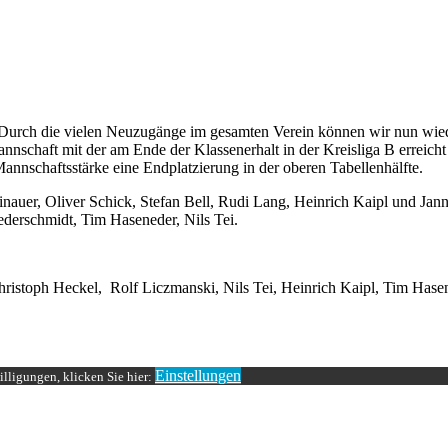
 Durch die vielen Neuzugänge im gesamten Verein können wir nun wied
nnschaft mit der am Ende der Klassenerhalt in der Kreisliga B erreich
Mannschaftsstärke eine Endplatzierung in der oberen Tabellenhälfte.
auer, Oliver Schick, Stefan Bell, Rudi Lang, Heinrich Kaipl und Jann
ederschmidt, Tim Haseneder, Nils Tei.
Christoph Heckel, Rolf Liczmanski, Nils Tei, Heinrich Kaipl, Tim Hase
Einstellungen
lligungen, klicken Sie hier: