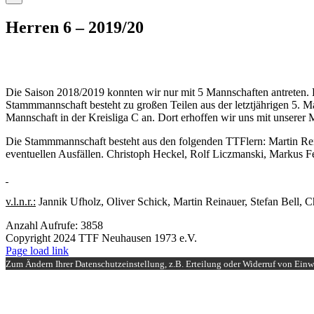
Herren 6 – 2019/20
Die Saison 2018/2019 konnten wir nur mit 5 Mannschaften antreten.
Stammmannschaft besteht zu großen Teilen aus der letztjährigen 5. Ma
Mannschaft in der Kreisliga C an. Dort erhoffen wir uns mit unserer 
Die Stammmannschaft besteht aus den folgenden TTFlern: Martin Rein
eventuellen Ausfällen. Christoph Heckel, Rolf Liczmanski, Markus F
v.l.n.r.:
Jannik Ufholz, Oliver Schick, Martin Reinauer, Stefan Bell, 
Anzahl Aufrufe: 3858
Copyright 2024 TTF Neuhausen 1973 e.V.
Facebook
Instagram
Page load link
Zum Ändern Ihrer Datenschutzeinstellung, z.B. Erteilung oder Widerruf von Einwi
Nach
oben