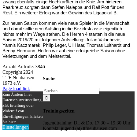
zwang ebenfalls einige Hochkaräter in die Knie. Am hinteren
Paarkreuz sorgten dann Stefan Naleppa und Ralf Pott für den
Rest. Ein weiterer Erfolg war der Gewinn des Ligapokal B.
Zur neuen Saison kommen viele neue Spieler in die Mannschaft
und damit sollte dem Aufstieg in die Bezirksklasse eigentlich
nichts mehr im Wege stehen. Die Herren 4 starten in die neue
Saison 2019/20 mit folgender Aufstellung: Julian Valachovic,
Yannis Kaczmarek, Philip Leger, Uli Haar, Thomas Luithardt und
Benny Hermann. Hoffen wir auf eine erfolgreiche Saison ohne
Verletzungen und dem Meistertitel.
Anzahl Aufrufe: 3846
Copyright 2024
TTF Neuhausen
Suche
1973 e.V.
Facebook
Instagram
Page load link
Suche
Zum Ändern Ihrer
nach:
Datenschutzeinstellung,
z.B. Erteilung oder
Trainingszeiten
Widerruf von
Einwilligungen, klicken
Sie hier:
Jugendtraining: Di. & Do. 17.30 – 19.30 Uhr
Einstellungen
Kontakt: jugend (at) ttfneuhausen.com
Nach