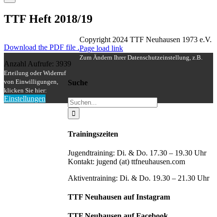
TTF Heft 2018/19
Copyright 2024 TTF Neuhausen 1973 e.V.
Download the PDF file .
Facebook
Instagram
Page load link
Zum Ändern Ihrer Datenschutzeinstellung, z.B.
Anzahl Aufrufe: 3939
Erteilung oder Widerruf
von Einwilligungen,
Suche
klicken Sie hier:
Einstellungen
Suche
Nach
nach:
oben
Trainingszeiten
Jugendtraining: Di. & Do. 17.30 – 19.30 Uhr
Kontakt: jugend (at) ttfneuhausen.com
Aktiventraining: Di. & Do. 19.30 – 21.30 Uhr
TTF Neuhausen auf Instagram
TTF Neuhausen auf Facebook