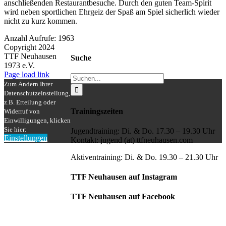
anschließenden Restaurantbesuche. Durch den guten Team-Spirit
wird neben sportlichen Ehrgeiz der Spaß am Spiel sicherlich wieder
nicht zu kurz kommen.
Anzahl Aufrufe: 1963
Copyright 2024
TTF Neuhausen
Suche
1973 e.V.
Facebook
Instagram
Page load link
Suche
Zum Ändern Ihrer
nach:
Datenschutzeinstellung,
z.B. Erteilung oder
Trainingszeiten
Widerruf von
Einwilligungen, klicken
Sie hier:
Jugendtraining: Di. & Do. 17.30 – 19.30 Uhr
Einstellungen
Kontakt: jugend (at) ttfneuhausen.com
Nach
oben
Aktiventraining: Di. & Do. 19.30 – 21.30 Uhr
TTF Neuhausen auf Instagram
TTF Neuhausen auf Facebook