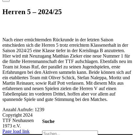
Herren 5 – 2024/25
Nach einer ernüchternden Rückrunde in der letzten Saison
entschieden sich die Herren 5 trotz erreichtem Klassenerhalt in der
Saison 2024/25 eine Klasse tiefer in der Kreislinga B anzutreten.
Hier wird mit Neuzugang Matthias Zieker eine neue Nummer 1 für
die fünfte Herrenmannschaft der TTF aufschlagen. Ebenfalls neu im
Team ist Jonas Ruf, der parallel zu seinen Jugendspielen, erste
Erfahrungen bei den Aktiven sammeln kann. Beide können sich auf
ein etabliertes Team mit Oliver Schick, Stefan Naleppa, Moritz und
Martin Reinauer, sowie Ralf Pott verlassen. Mit diesem Mix aus
erfahrenen und neuen Spielen zielen die Herren V auf einen
Tabellenplatz im vorderen Drittel, hoffen aber vor allem auf
spannende Spiele und gute Stimmung bei den Matches.
Anzahl Aufrufe: 1239
Copyright 2024
TTF Neuhausen
Suche
1973 e.V.
Facebook
Instagram
Page load link
Suche