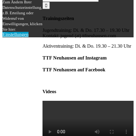
Zum Ändern Ihrer
nach:
Datenschutzeinstellung,
z.B. Erteilung oder
Trainingszeiten
Widerruf von
Einwilligungen, klicken
Sie hier:
Jugendtraining: Di. & Do. 17.30 – 19.30 Uhr
Einstellungen
Kontakt: jugend (at) ttfneuhausen.com
Nach
oben
Aktiventraining: Di. & Do. 19.30 – 21.30 Uhr
TTF Neuhausen auf Instagram
TTF Neuhausen auf Facebook
Videos