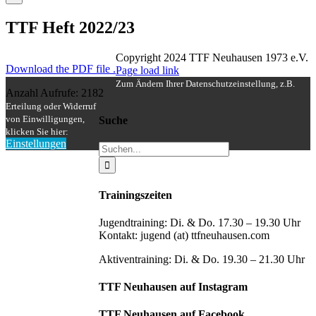
TTF Heft 2022/23
Copyright 2024 TTF Neuhausen 1973 e.V.
Download the PDF file .
Facebook
Instagram
Page load link
Zum Ändern Ihrer Datenschutzeinstellung, z.B.
Anzahl Aufrufe: 2182
Erteilung oder Widerruf
von Einwilligungen,
Suche
klicken Sie hier:
Einstellungen
Suche
Nach
nach:
oben
Trainingszeiten
Jugendtraining: Di. & Do. 17.30 – 19.30 Uhr
Kontakt: jugend (at) ttfneuhausen.com
Aktiventraining: Di. & Do. 19.30 – 21.30 Uhr
TTF Neuhausen auf Instagram
TTF Neuhausen auf Facebook