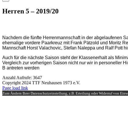
Herren 5 – 2019/20
Nachdem die fünfte Herrenmannschaft in der abgelaufenen Sais
ehemalige vordere Paarkreuz mit Frank Pätzold und Moritz Rei
Mannschaft Horst Valachovic, Stefan Naleppa und Ralf Pott 
Auch für die nächste Saison steht der Klassenerhalt als Mini
Vergleich zur vorherigen Saison nicht nur wir in personeller
B antreten werden
Anzahl Aufrufe: 3647
Copyright 2024 TTF Neuhausen 1973 e.V.
Facebook
Instagram
Page load link
Zum Ändern Ihrer Datenschutzeinstellung, z.B. Erteilung oder Widerruf von Einwi
Nach
oben