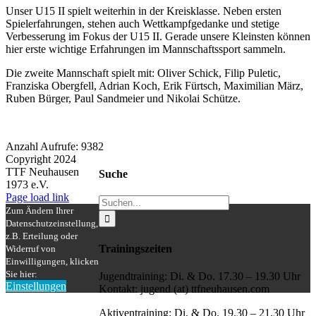
Unser U15 II spielt weiterhin in der Kreisklasse. Neben ersten
Spielerfahrungen, stehen auch Wettkampfgedanke und stetige
Verbesserung im Fokus der U15 II. Gerade unsere Kleinsten können
hier erste wichtige Erfahrungen im Mannschaftssport sammeln.
Die zweite Mannschaft spielt mit: Oliver Schick, Filip Puletic,
Franziska Obergfell, Adrian Koch, Erik Fürtsch, Maximilian März,
Ruben Bürger, Paul Sandmeier und Nikolai Schütze.
Anzahl Aufrufe: 9382
Copyright 2024
TTF Neuhausen
Suche
1973 e.V.
Facebook
Instagram
Page load link
Suche
Zum Ändern Ihrer
nach:
Datenschutzeinstellung,
z.B. Erteilung oder
Trainingszeiten
Widerruf von
Einwilligungen, klicken
Sie hier:
Jugendtraining: Di. & Do. 17.30 – 19.30 Uhr
Einstellungen
Kontakt: jugend (at) ttfneuhausen.com
Nach
oben
Aktiventraining: Di. & Do. 19.30 – 21.30 Uhr