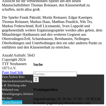
Aussicht für die verbleibenden Spieler um den neuen
Mannschaftsführer Thomas Reinauer, den Klassenerhalt zu
schaffen, nicht allzu groß.
Die Spieler Frank Pätzold, Moritz Reinauer, Edgar Kaemper,
Thomas Reinauer, Markus Haas, Matthias Praulich, Nils Tei,
Markus Federschmid, Rolf Liczmanski, Sven Luppold und
gegebenenfalls weitere Ergänzungsspieler werden alles geben, dem
Mitaufsteiger Harthausen und den weiteren Gegnern aus
Oberesslingen/Zell, Scharnhausen, Bernhausen, Nellingen,
Oberboihingen und Unterboihingen den ein oder anderen Punkt zu
entführen und den Klassenerhalt zu erreichen.
Anzahl Aufrufe: 5643
Copyright 2024
TTF Neuhausen
Suche
1973 e.V.
Facebook
Instagram
Page load link
Suche
Zum Ändern Ihrer
nach:
Datenschutzeinstellung,
z.B. Erteilung oder
Trainingszeiten
Widerruf von
Einwilligungen, klicken
Sie hier:
Jugendtraining: Di. & Do. 17.30 – 19.30 Uhr
Einstellungen
Kontakt: jugend (at) ttfneuhausen.com