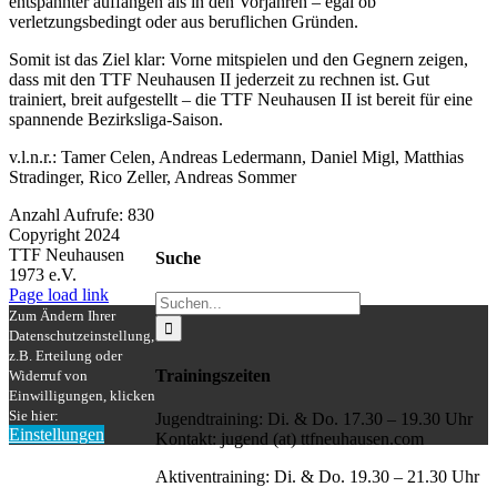
entspannter auffangen als in den Vorjahren – egal ob
verletzungsbedingt oder aus beruflichen Gründen.
Somit ist das Ziel klar: Vorne mitspielen und den Gegnern zeigen,
dass mit den TTF Neuhausen II jederzeit zu rechnen ist. Gut
trainiert, breit aufgestellt – die TTF Neuhausen II ist bereit für eine
spannende Bezirksliga-Saison.
v.l.n.r.: Tamer Celen, Andreas Ledermann, Daniel Migl, Matthias
Stradinger, Rico Zeller, Andreas Sommer
Anzahl Aufrufe: 830
Copyright 2024
TTF Neuhausen
Suche
1973 e.V.
Facebook
Instagram
Page load link
Suche
Zum Ändern Ihrer
nach:
Datenschutzeinstellung,
z.B. Erteilung oder
Trainingszeiten
Widerruf von
Einwilligungen, klicken
Sie hier:
Jugendtraining: Di. & Do. 17.30 – 19.30 Uhr
Einstellungen
Kontakt: jugend (at) ttfneuhausen.com
Nach
oben
Aktiventraining: Di. & Do. 19.30 – 21.30 Uhr