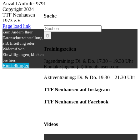
Anzahl Aufrufe: 9791
Copyright 2024
TTF Neuhausen
Suche
1973 e.V.
Facebook
Instagram
Page load link
Suche
Zum Ändern Ihrer
nach:
Datenschutzeinstellung,
z.B. Erteilung oder
Trainingszeiten
Widerruf von
Einwilligungen, klicken
Sie hier:
Jugendtraining: Di. & Do. 17.30 – 19.30 Uhr
Einstellungen
Kontakt: jugend (at) ttfneuhausen.com
Nach
oben
Aktiventraining: Di. & Do. 19.30 – 21.30 Uhr
TTF Neuhausen auf Instagram
TTF Neuhausen auf Facebook
Videos