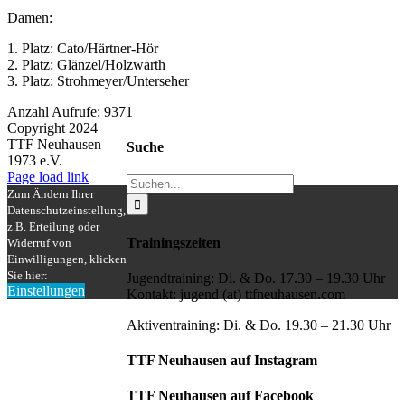
Damen:
1. Platz: Cato/Härtner-Hör
2. Platz: Glänzel/Holzwarth
3. Platz: Strohmeyer/Unterseher
Anzahl Aufrufe: 9371
Copyright 2024
TTF Neuhausen
Suche
1973 e.V.
Facebook
Instagram
Page load link
Suche
Zum Ändern Ihrer
nach:
Datenschutzeinstellung,
z.B. Erteilung oder
Trainingszeiten
Widerruf von
Einwilligungen, klicken
Sie hier:
Jugendtraining: Di. & Do. 17.30 – 19.30 Uhr
Einstellungen
Kontakt: jugend (at) ttfneuhausen.com
Nach
oben
Aktiventraining: Di. & Do. 19.30 – 21.30 Uhr
TTF Neuhausen auf Instagram
TTF Neuhausen auf Facebook