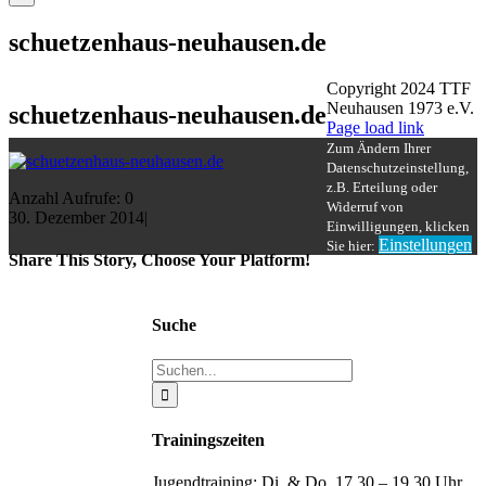
schuetzenhaus-neuhausen.de
Copyright 2024 TTF
Neuhausen 1973 e.V.
schuetzenhaus-neuhausen.de
Facebook
Instagram
Page load link
Zum Ändern Ihrer
Datenschutzeinstellung,
z.B. Erteilung oder
Anzahl Aufrufe: 0
Widerruf von
30. Dezember 2014
|
Einwilligungen, klicken
Einstellungen
Sie hier:
Share This Story, Choose Your Platform!
Nach
oben
Facebook
X
Reddit
LinkedIn
WhatsApp
Tumblr
Pinterest
Vk
Xing
E-
Mail
Suche
Suche
nach:
Trainingszeiten
Jugendtraining: Di. & Do. 17.30 – 19.30 Uhr