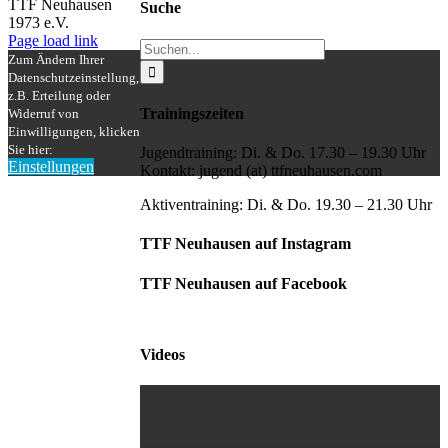
Mail
TTF Neuhausen
Suche
1973 e.V.
Facebook
Instagram
Page load link
Suche
Zum Ändern Ihrer
nach:
Datenschutzeinstellung,
z.B. Erteilung oder
Trainingszeiten
Widerruf von
Einwilligungen, klicken
Sie hier:
Jugendtraining: Di. & Do. 17.30 – 19.30 Uhr
Einstellungen
Kontakt: jugend (at) ttfneuhausen.com
Nach
oben
Aktiventraining: Di. & Do. 19.30 – 21.30 Uhr
TTF Neuhausen auf Instagram
TTF Neuhausen auf Facebook
Videos