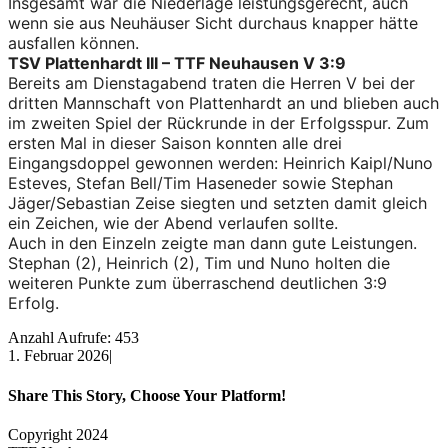
Insgesamt war die Niederlage leistungsgerecht, auch
wenn sie aus Neuhäuser Sicht durchaus knapper hätte
ausfallen können.
TSV Plattenhardt III – TTF Neuhausen V 3:9
Bereits am Dienstagabend traten die Herren V bei der
dritten Mannschaft von Plattenhardt an und blieben auch
im zweiten Spiel der Rückrunde in der Erfolgsspur. Zum
ersten Mal in dieser Saison konnten alle drei
Eingangsdoppel gewonnen werden: Heinrich Kaipl/Nuno
Esteves, Stefan Bell/Tim Haseneder sowie Stephan
Jäger/Sebastian Zeise siegten und setzten damit gleich
ein Zeichen, wie der Abend verlaufen sollte.
Auch in den Einzeln zeigte man dann gute Leistungen.
Stephan (2), Heinrich (2), Tim und Nuno holten die
weiteren Punkte zum überraschend deutlichen 3:9
Erfolg.
Anzahl Aufrufe: 453
1. Februar 2026
|
Share This Story, Choose Your Platform!
Facebook
X
Reddit
LinkedIn
WhatsApp
Tumblr
Pinterest
Vk
Xing
E-
Copyright 2024