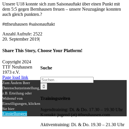
Unsere U18 konnte sich zum Saisonauftakt über einen Punkt mit
dem 5:5 gegen Bernhausen freuen – unsere Neuzugänge konnten
auch gleich punkten.?
#ttfneuhausen #saisonauftakt
Anzahl Aufrufe: 2522
20. September 2019
|
Share This Story, Choose Your Platform!
Facebook
X
Reddit
LinkedIn
WhatsApp
Tumblr
Pinterest
Vk
Xing
E-
Copyright 2024
Mail
TTF Neuhausen
Suche
1973 e.V.
Facebook
Instagram
Page load link
Suche
Zum Ändern Ihrer
nach:
Datenschutzeinstellung,
z.B. Erteilung oder
Trainingszeiten
Widerruf von
Einwilligungen, klicken
Sie hier:
Jugendtraining: Di. & Do. 17.30 – 19.30 Uhr
Einstellungen
Kontakt: jugend (at) ttfneuhausen.com
Nach
oben
Aktiventraining: Di. & Do. 19.30 – 21.30 Uhr