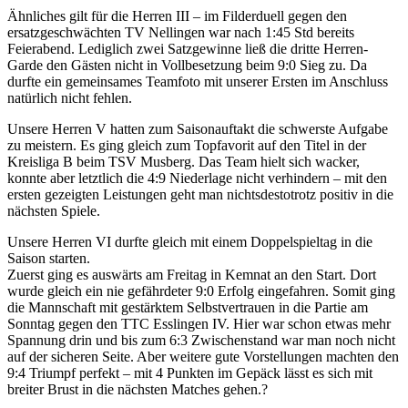
Ähnliches gilt für die Herren III – im Filderduell gegen den
ersatzgeschwächten TV Nellingen war nach 1:45 Std bereits
Feierabend. Lediglich zwei Satzgewinne ließ die dritte Herren-
Garde den Gästen nicht in Vollbesetzung beim 9:0 Sieg zu. Da
durfte ein gemeinsames Teamfoto mit unserer Ersten im Anschluss
natürlich nicht fehlen.
Unsere Herren V hatten zum Saisonauftakt die schwerste Aufgabe
zu meistern. Es ging gleich zum Topfavorit auf den Titel in der
Kreisliga B beim TSV Musberg. Das Team hielt sich wacker,
konnte aber letztlich die 4:9 Niederlage nicht verhindern – mit den
ersten gezeigten Leistungen geht man nichtsdestotrotz positiv in die
nächsten Spiele.
Unsere Herren VI durfte gleich mit einem Doppelspieltag in die
Saison starten.
Zuerst ging es auswärts am Freitag in Kemnat an den Start. Dort
wurde gleich ein nie gefährdeter 9:0 Erfolg eingefahren. Somit ging
die Mannschaft mit gestärktem Selbstvertrauen in die Partie am
Sonntag gegen den TTC Esslingen IV. Hier war schon etwas mehr
Spannung drin und bis zum 6:3 Zwischenstand war man noch nicht
auf der sicheren Seite. Aber weitere gute Vorstellungen machten den
9:4 Triumpf perfekt – mit 4 Punkten im Gepäck lässt es sich mit
breiter Brust in die nächsten Matches gehen.?