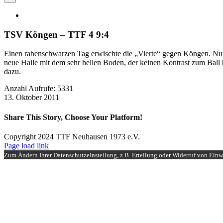
TSV Köngen – TTF 4 9:4
Einen rabenschwarzen Tag erwischte die „Vierte“ gegen Köngen. Nur
neue Halle mit dem sehr hellen Boden, der keinen Kontrast zum Ball b
dazu.
Anzahl Aufrufe: 5331
13. Oktober 2011
|
Share This Story, Choose Your Platform!
Facebook
X
Reddit
LinkedIn
WhatsApp
Tumblr
Pinterest
Vk
Xing
E-
Copyright 2024 TTF Neuhausen 1973 e.V.
Mail
Facebook
Instagram
Page load link
Zum Ändern Ihrer Datenschutzeinstellung, z.B. Erteilung oder Widerruf von Einwi
Nach
oben