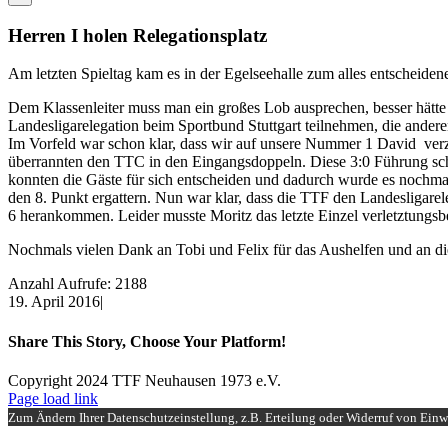
Herren I holen Relegationsplatz
Am letzten Spieltag kam es in der Egelseehalle zum alles entscheide
Dem Klassenleiter muss man ein großes Lob ausprechen, besser hätte 
Landesligarelegation beim Sportbund Stuttgart teilnehmen, die andere
Im Vorfeld war schon klar, dass wir auf unsere Nummer 1 David verzi
überrannten den TTC in den Eingangsdoppeln. Diese 3:0 Führung sch
konnten die Gäste für sich entscheiden und dadurch wurde es nochma
den 8. Punkt ergattern. Nun war klar, dass die TTF den Landesligarele
6 herankommen. Leider musste Moritz das letzte Einzel verletztungs
Nochmals vielen Dank an Tobi und Felix für das Aushelfen und an di
Anzahl Aufrufe: 2188
19. April 2016
|
Share This Story, Choose Your Platform!
Facebook
X
Reddit
LinkedIn
WhatsApp
Tumblr
Pinterest
Vk
Xing
E-
Copyright 2024 TTF Neuhausen 1973 e.V.
Mail
Facebook
Instagram
Page load link
Zum Ändern Ihrer Datenschutzeinstellung, z.B. Erteilung oder Widerruf von Einwi
Nach