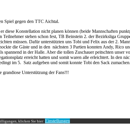
nen Spiel gegen den TTC Aichtal.
er diese Konstellation nicht planen können (beide Mannschaften punktg
n Teilnehmer stehen schon fest, TB Beinstein 2. der Bezirksliga Grupp
chten müssen. Dafür unterstützten uns Tobi und Felix aus der 2. Mann
ockte die Gäste und in den nächsten 3 Partien konnten Andy, Rico u
ls spannend in der Halle. Aber die tollen Zuschauer peitschten unser
gationsplatz erreicht hatten und somit waren alle erleichtert. In den n
bedingt im 5. Satz aufgeben und somit konnte Tobi den Sack zumachen
e grandiose Unterstützung der Fans!!!
Einstellungen
lligungen, klicken Sie hier: