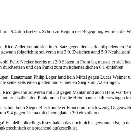
 mit 9:4 durchsetzen. Schon zu Beginn der Begegnung wurden die Weic
. Rico Zeller konnte sich im 5. Satz gegen den stark aufspielenden Pa
 gewann folgerichtig souverän mit 3:0. Zwischenstand 5:0 Neuhausen!
ohl Felix Necker bereits mit 2:0 Sätzen in Front lag musste er sich he
n durchsetzen und den Punkt zum zwischenzeitlichen 6:1 einfahren.
nügen, Ersatzmann Philip Leger fand kein Mittel gegen Lucas Weimer un
te seinerseits einen glatten und schnellen Sieg zum 7:2 erringen.
en. Rico gewann souverän mit 3:0 gegen Mantar und auch Hans war bere
 und er letztlich den Punkt noch für die Heimmannschaft erzwingen ko
n schon beim Sieger-Bier konnte er Franco nur noch wenig Gegenwehr le
um 9:4 gegen Licina mit einem glatten 3:0 einzufahren.
iga! Es bleibt allerdings festzuhalten das noch nichts gewonnen ist, in
etechnisch entsprechend aufgestellt ist.