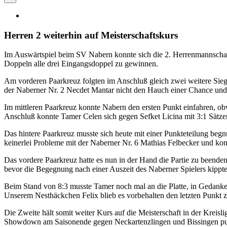
Herren 2 weiterhin auf Meisterschaftskurs
Im Auswärtspiel beim SV Nabern konnte sich die 2. Herrenmannschaft
Doppeln alle drei Eingangsdoppel zu gewinnen.
Am vorderen Paarkreuz folgten im Anschluß gleich zwei weitere Siege
der Naberner Nr. 2 Necdet Mantar nicht den Hauch einer Chance und
Im mittleren Paarkreuz konnte Nabern den ersten Punkt einfahren, obw
Anschluß konnte Tamer Celen sich gegen Sefket Licina mit 3:1 Sätze
Das hintere Paarkreuz musste sich heute mit einer Punkteteilung beg
keinerlei Probleme mit der Naberner Nr. 6 Mathias Felbecker und konn
Das vordere Paarkreuz hatte es nun in der Hand die Partie zu beend
bevor die Begegnung nach einer Auszeit des Naberner Spielers kippte
Beim Stand von 8:3 musste Tamer noch mal an die Platte, in Gedanke
Unserem Nesthäckchen Felix blieb es vorbehalten den letzten Punkt z
Die Zweite hält somit weiter Kurs auf die Meisterschaft in der Kreisl
Showdown am Saisonende gegen Neckartenzlingen und Bissingen punkt