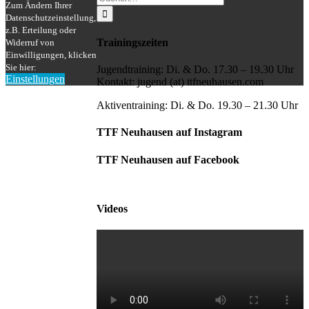
Zum Ändern Ihrer
nach:
Datenschutzeinstellung,
z.B. Erteilung oder
Trainingszeiten
Widerruf von
Einwilligungen, klicken
Sie hier:
Jugendtraining: Di. & Do. 17.30 – 19.30 Uhr
Einstellungen
Kontakt: jugend (at) ttfneuhausen.com
Nach
oben
Aktiventraining: Di. & Do. 19.30 – 21.30 Uhr
TTF Neuhausen auf Instagram
TTF Neuhausen auf Facebook
Videos