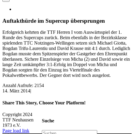
Auftakthürde im Supercup übersprungen
Erfolgreich kehrten die TTF Herren I vom Auswärtsspiel der 1.
Runde des Supercups zurück. Beim ebenfalls in der Bezirksklasse
spielenden TTC Notzingen-Wellingen setzen sich Michael Giotta,
Bogdan Trifu-Laurentiu und David Krause mit 4:1 durch. Lediglich
Bogdan musste dem Spitzenspieler der Gastgeber den Ehrenpunkt
überlassen. Sichere Einzelsiege von Micha (2) und David sowie ein
lange Zeit umkämpfter 3:1-Erfolg im Doppel von Micha und
Bogdan sorgten für den Einzug ins Viertelfinale des
Pokalwettbewerbs. Der Gegner dort wird noch ausgelost.
Anzahl Aufrufe: 2154
14. März 2014
|
Share This Story, Choose Your Platform!
Facebook
X
Reddit
LinkedIn
WhatsApp
Tumblr
Pinterest
Vk
Xing
E-
Copyright 2024
Mail
TTF Neuhausen
Suche
1973 e.V.
Facebook
Instagram
Page load link
Suche