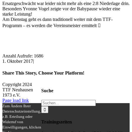
Ersatzgeschwächt war leider nicht mehr als eine 2:8 Niederlage drin.
Besonders Yvonne Vogel zeigte vor der Babypause wieder eine
starke Leistung!
Am Dienstag geht es dann traditionell weiter mit dem TTF-
Programm – es werden die Vereinsmeister ermittelt 
Anzahl Aufrufe: 1686
1. Oktober 2017
|
Share This Story, Choose Your Platform!
Facebook
X
Reddit
LinkedIn
WhatsApp
Tumblr
Pinterest
Vk
Xing
E-
Copyright 2024
Mail
TTF Neuhausen
Suche
1973 e.V.
Facebook
Instagram
Page load link
Suche
Zum Ändern Ihrer
nach:
Datenschutzeinstellung,
z.B. Erteilung oder
Trainingszeiten
Widerruf von
Einwilligungen, klicken