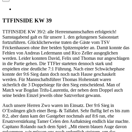
TTFINSIDE KW 39
TTFINSIDE KW 39/2: alle Herrenmannschaften erfolgreich!
Samstagabend galt es für unsere 1. den gelungenen Saisonstart
fortzuführen. Glücklicherweise traten die Gäste vom TSV
Frickenhausen ohne ihre beiden Spitzenspieler an. Damit konnte das
Fehlen von Andreas Ledermann und Rico Zeller ausgeglichen
werden. Leider konnten David, Felix und Thomas nur angeschlagen
in die Partie gehen. Die TTFler starteten dennoch stark und
erspielten eine deutliche 7:1 Führung. Nach einer Schwächephase
konnte der 9:6 Sieg dann doch noch nach Hause geschaukelt
werden. Für Mannschaftsführer Thomas Hohenstatt waren
sicherlich die 3 Doppelsiege für den Sieg entscheidend. Man of
Match war Bogdan Trifu-Laurentiu, der neben dem Doppel auch
seine beiden Einzel jeweils ohne Satzverlust gewann.
Auch unsere Herren Zwo waren im Einsatz. Der 9:6 Sieg in
O’Esslingen glich einer Berg- & Talfahrt. Sehr fluffig lief es bis zum
8:2, aber dann kam der Gastgeber nochmals auf 8:6 ran, ehe
Ersatzverstärkung Tamer Celen den Auftaktsieg endlich klar machte.
Capitano Rolando nach dem Spiel: „Mit einem blauen Auge davon
gekommen, wir müssen uns noch ordentlich steigern, um das