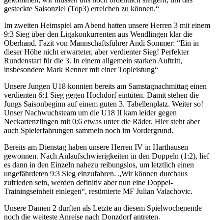
gesteckte Saisonziel (Top3) erreichen zu können.“
Im zweiten Heimspiel am Abend hatten unsere Herren 3 mit einem
9:3 Sieg über den Ligakonkurrenten aus Wendlingen klar die
Oberhand. Fazit von Mannschaftsführer Andi Sommer: “Ein in
dieser Höhe nicht erwarteter, aber verdienter Sieg! Perfekter
Rundenstart für die 3. In einem allgemein starken Auftritt,
insbesondere Mark Renner mit einer Topleistung“
Unsere Jungen U18 konnten bereits am Samstagnachmittag einen
verdienten 6:1 Sieg gegen Hochdorf eintüten. Damit stehen die
Jungs Saisonbeginn auf einem guten 3. Tabellenplatz. Weiter so!
Unser Nachwuchsteam um die U18 II kam leider gegen
Neckartenzlingen mit 0:6 etwas unter die Räder. Hier steht aber
auch Spielerfahrungen sammeln noch im Vordergrund.
Bereits am Dienstag haben unsere Herren IV in Harthausen
gewonnen. Nach Anlaufschwierigkeiten in den Doppeln (1:2), lief
es dann in den Einzeln nahezu reibungslos, um letztlich einen
ungefährdeten 9:3 Sieg einzufahren. „Wir können durchaus
zufrieden sein, werden definitiv aber nun eine Doppel-
Trainingseinheit einlegen“, resümierte MF Julian Valachovic.
Unsere Damen 2 durften als Letzte an diesem Spielwochenende
noch die weiteste Anreise nach Donzdorf antreten.