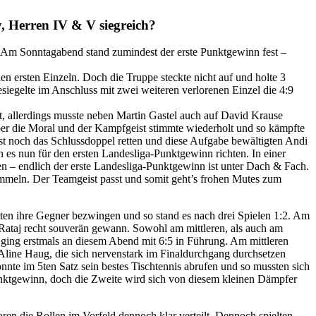
, Herren IV & V siegreich?
n. Am Sonntagabend stand zumindest der erste Punktgewinn fest –
n ersten Einzeln. Doch die Truppe steckte nicht auf und holte 3
siegelte im Anschluss mit zwei weiteren verlorenen Einzel die 4:9
 allerdings musste neben Martin Gastel auch auf David Krause
aber die Moral und der Kampfgeist stimmte wiederholt und so kämpfte
t noch das Schlussdoppel retten und diese Aufgabe bewältigten Andi
 es nun für den ersten Landesliga-Punktgewinn richten. In einer
en – endlich der erste Landesliga-Punktgewinn ist unter Dach & Fach.
sammeln. Der Teamgeist passt und somit geht’s frohen Mutes zum
nten ihre Gegner bezwingen und so stand es nach drei Spielen 1:2. Am
 Rataj recht souverän gewann. Sowohl am mittleren, als auch am
 ging erstmals an diesem Abend mit 6:5 in Führung. Am mittleren
 Aline Haug, die sich nervenstark im Finaldurchgang durchsetzen
nte im 5ten Satz sein bestes Tischtennis abrufen und so mussten sich
Punktgewinn, doch die Zweite wird sich von diesem kleinen Dämpfer
n die Rollen im Vorfeld dennoch klar verteilt. Dennoch spielten