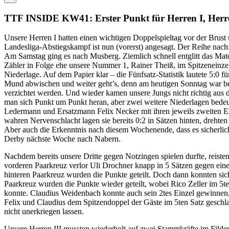
TTF INSIDE KW41: Erster Punkt für Herren I, Herren 
Unsere Herren I hatten einen wichtigen Doppelspieltag vor der Brust
Landesliga-Abstiegskampf ist nun (vorerst) angesagt. Der Reihe nach
Am Samstag ging es nach Musberg. Ziemlich schnell entglitt das Matc
Zähler in Folge ehe unsere Nummer 1, Rainer Theiß, im Spitzeneinzel 
Niederlage. Auf dem Papier klar – die Fünfsatz-Statistik lautete 5:0 
Mund abwischen und weiter geht’s, denn am heutigen Sonntag war b
verzichtet werden. Und wieder kamen unsere Jungs nicht richtig aus d
man sich Punkt um Punkt heran, aber zwei weitere Niederlagen bedeu
Ledermann und Ersatzmann Felix Necker mit ihren jeweils zweiten Ein
wahren Nervenschlacht lagen sie bereits 0:2 in Sätzen hinten, dreht
Aber auch die Erkenntnis nach diesem Wochenende, dass es sicherlich
Derby nächste Woche nach Nabern.
Nachdem bereits unsere Dritte gegen Notzingen spielen durfte, reist
vorderen Paarkreuz verlor Uli Drochner knapp in 5 Sätzen gegen eine
hinteren Paarkreuz wurden die Punkte geteilt. Doch dann konnten si
Paarkreuz wurden die Punkte wieder geteilt, wobei Rico Zeller im 5t
konnte. Claudius Weidenbach konnte auch sein 2tes Einzel gewinnen, 
Felix und Claudius dem Spitzendoppel der Gäste im 5ten Satz geschl
nicht unerkriegen lassen.
Unsere Herren III mussten wiederholt auf zwei Stammkräfte im Filde