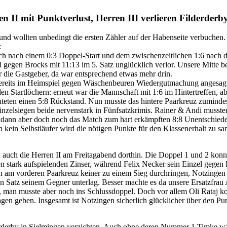
II mit Punktverlust, Herren III verlieren Filderderby
 und wollten unbedingt die ersten Zähler auf der Habenseite verbuche
:
h nach einem 0:3 Doppel-Start und dem zwischenzeitlichen 1:6 nach de
gegen Brocks mit 11:13 im 5. Satz unglücklich verlor. Unsere Mitte be
für die Gastgeber, da war entsprechend etwas mehr drin.
ereits im Heimspiel gegen Wäschenbeuren Wiedergutmachung angesagt,
en Startlöchern: erneut war die Mannschaft mit 1:6 im Hintertreffen, 
teten einen 5:8 Rückstand. Nun musste das hintere Paarkreuz zumindes
zelsiegen beide nervenstark in Fünfsatzkrimis. Rainer & Andi mussten
en dann aber doch noch das Match zum hart erkämpften 8:8 Unentschied
 kein Selbstläufer wird die nötigen Punkte für den Klassenerhalt zu 
en auch die Herren II am Freitagabend dorthin. Die Doppel 1 und 2 kon
n stark aufspielenden Zinser, während Felix Necker sein Einzel gegen
ch am vorderen Paarkreuz keiner zu einem Sieg durchringen, Notzingen
en Satz seinem Gegner unterlag. Besser machte es da unsere Ersatzfrau
man musste aber noch ins Schlussdoppel. Doch vor allem Oli Rataj kon
agen geben. Insgesamt ist Notzingen sicherlich glücklicher über den 
rderby in Sielmingen verzichten. Auch ohne deren Nummer 1 Timke ware