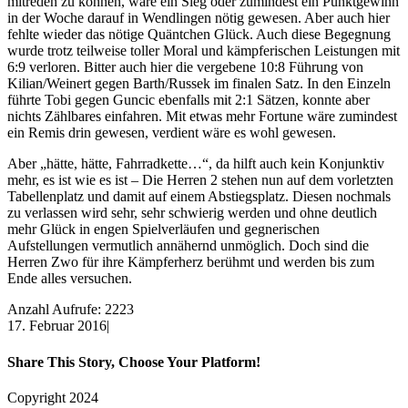
mitreden zu können, wäre ein Sieg oder zumindest ein Punktgewinn
in der Woche darauf in Wendlingen nötig gewesen. Aber auch hier
fehlte wieder das nötige Quäntchen Glück. Auch diese Begegnung
wurde trotz teilweise toller Moral und kämpferischen Leistungen mit
6:9 verloren. Bitter auch hier die vergebene 10:8 Führung von
Kilian/Weinert gegen Barth/Russek im finalen Satz. In den Einzeln
führte Tobi gegen Guncic ebenfalls mit 2:1 Sätzen, konnte aber
nichts Zählbares einfahren. Mit etwas mehr Fortune wäre zumindest
ein Remis drin gewesen, verdient wäre es wohl gewesen.
Aber „hätte, hätte, Fahrradkette…“, da hilft auch kein Konjunktiv
mehr, es ist wie es ist – Die Herren 2 stehen nun auf dem vorletzten
Tabellenplatz und damit auf einem Abstiegsplatz. Diesen nochmals
zu verlassen wird sehr, sehr schwierig werden und ohne deutlich
mehr Glück in engen Spielverläufen und gegnerischen
Aufstellungen vermutlich annähernd unmöglich. Doch sind die
Herren Zwo für ihre Kämpferherz berühmt und werden bis zum
Ende alles versuchen.
Anzahl Aufrufe: 2223
17. Februar 2016
|
Share This Story, Choose Your Platform!
Facebook
X
Reddit
LinkedIn
WhatsApp
Tumblr
Pinterest
Vk
Xing
E-
Copyright 2024