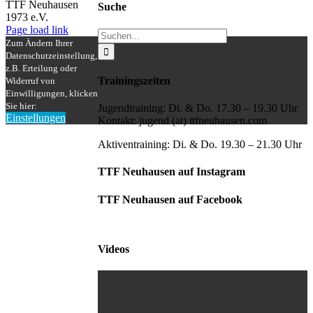
Mail
TTF Neuhausen
Suche
1973 e.V.
Facebook
Instagram
Page load link
Suche
Zum Ändern Ihrer
nach:
Datenschutzeinstellung,
z.B. Erteilung oder
Trainingszeiten
Widerruf von
Einwilligungen, klicken
Sie hier:
Jugendtraining: Di. & Do. 17.30 – 19.30 Uhr
Einstellungen
Kontakt: jugend (at) ttfneuhausen.com
Nach
oben
Aktiventraining: Di. & Do. 19.30 – 21.30 Uhr
TTF Neuhausen auf Instagram
TTF Neuhausen auf Facebook
Videos