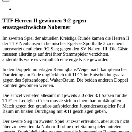
TTF Herren II gewinnen 9:2 gegen
ersatzgeschwächte Naberner
Im zweiten Spiel der aktuellen Kreisliga-Runde kamen die Herren II
der TTF Neuhausen in heimischer Egelsee-Sporthalle 2 zu einem
unerwartet deutlichen 9:2 Sieg gegen den SV Nabern III. Die Gäste
mussten allerdings auf drei ihrer Stammspieler verzichten,
andernfalls wäre es vermutlich eine enge Kiste geworden.
In den Doppeln unterlagen Reininghaus/Veigel nach kämpferischer
Darbietung am Ende unglücklich mit 11:13 im Entscheidungssatz
gegen das Spitzendoppel Walter/Baum. Die beiden anderen Doppel
konnten gewonnen werden.
Die Einzel verliefen allesamt mit jeweils 3:0 oder 3:1 Sätzen für die
TTF’ler. Lediglich Celen musste sich in einem hart umkämpften
Match gegen den grandios aufspielenden Jugendersatzspieler Paul
Baum im finalen Durchgang mit 9:11 geschlagen geben.
Der zweite Sieg im zweiten Spiel ist zwar erfreulich, aber auch nicht
über zu bewerten da Nabern III ohne drei Stammspieler antreten
musste. Somit bleibt abzuwarten was die kommenden Begegnungen