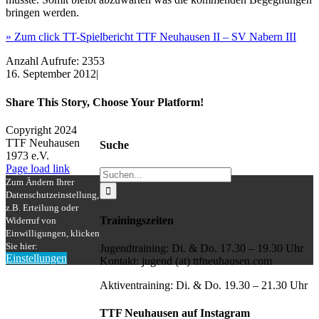
bringen werden.
» Zum click TT-Spielbericht TTF Neuhausen II – SV Nabern III
Anzahl Aufrufe: 2353
16. September 2012
|
Share This Story, Choose Your Platform!
Facebook
X
Reddit
LinkedIn
WhatsApp
Tumblr
Pinterest
Vk
Xing
E-
Copyright 2024
Mail
TTF Neuhausen
Suche
1973 e.V.
Facebook
Instagram
Page load link
Suche
Zum Ändern Ihrer
nach:
Datenschutzeinstellung,
z.B. Erteilung oder
Trainingszeiten
Widerruf von
Einwilligungen, klicken
Sie hier:
Jugendtraining: Di. & Do. 17.30 – 19.30 Uhr
Einstellungen
Kontakt: jugend (at) ttfneuhausen.com
Nach
oben
Aktiventraining: Di. & Do. 19.30 – 21.30 Uhr
TTF Neuhausen auf Instagram