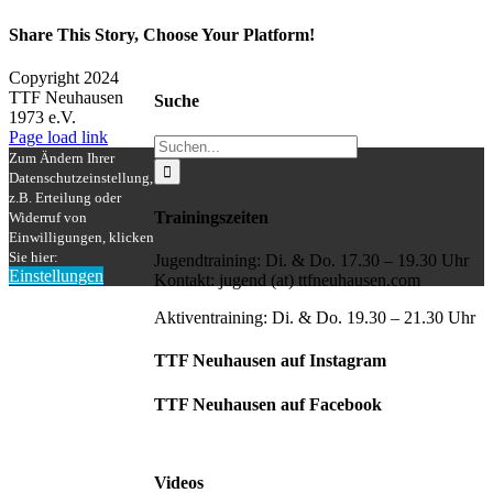
Share This Story, Choose Your Platform!
Facebook
X
Reddit
LinkedIn
WhatsApp
Tumblr
Pinterest
Vk
Xing
E-
Copyright 2024
Mail
TTF Neuhausen
Suche
1973 e.V.
Facebook
Instagram
Page load link
Suche
Zum Ändern Ihrer
nach:
Datenschutzeinstellung,
z.B. Erteilung oder
Trainingszeiten
Widerruf von
Einwilligungen, klicken
Sie hier:
Jugendtraining: Di. & Do. 17.30 – 19.30 Uhr
Einstellungen
Kontakt: jugend (at) ttfneuhausen.com
Nach
oben
Aktiventraining: Di. & Do. 19.30 – 21.30 Uhr
TTF Neuhausen auf Instagram
TTF Neuhausen auf Facebook
Videos