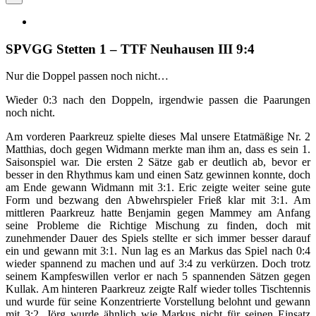
SPVGG Stetten 1 – TTF Neuhausen III 9:4
Nur die Doppel passen noch nicht…
Wieder 0:3 nach den Doppeln, irgendwie passen die Paarungen
noch nicht.
Am vorderen Paarkreuz spielte dieses Mal unsere Etatmäßige Nr. 2
Matthias, doch gegen Widmann merkte man ihm an, dass es sein 1.
Saisonspiel war. Die ersten 2 Sätze gab er deutlich ab, bevor er
besser in den Rhythmus kam und einen Satz gewinnen konnte, doch
am Ende gewann Widmann mit 3:1. Eric zeigte weiter seine gute
Form und bezwang den Abwehrspieler Frieß klar mit 3:1. Am
mittleren Paarkreuz hatte Benjamin gegen Mammey am Anfang
seine Probleme die Richtige Mischung zu finden, doch mit
zunehmender Dauer des Spiels stellte er sich immer besser darauf
ein und gewann mit 3:1. Nun lag es an Markus das Spiel nach 0:4
wieder spannend zu machen und auf 3:4 zu verkürzen. Doch trotz
seinem Kampfeswillen verlor er nach 5 spannenden Sätzen gegen
Kullak. Am hinteren Paarkreuz zeigte Ralf wieder tolles Tischtennis
und wurde für seine Konzentrierte Vorstellung belohnt und gewann
mit 3:2. Jörg wurde ähnlich wie Markus nicht für seinen Einsatz