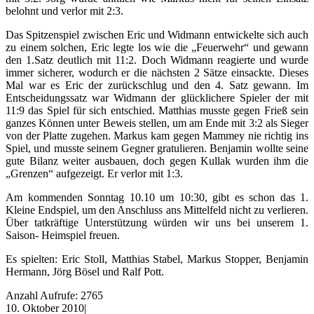
belohnt und verlor mit 2:3.
Das Spitzenspiel zwischen Eric und Widmann entwickelte sich auch
zu einem solchen, Eric legte los wie die „Feuerwehr“ und gewann
den 1.Satz deutlich mit 11:2. Doch Widmann reagierte und wurde
immer sicherer, wodurch er die nächsten 2 Sätze einsackte. Dieses
Mal war es Eric der zurückschlug und den 4. Satz gewann. Im
Entscheidungssatz war Widmann der glücklichere Spieler der mit
11:9 das Spiel für sich entschied. Matthias musste gegen Frieß sein
ganzes Können unter Beweis stellen, um am Ende mit 3:2 als Sieger
von der Platte zugehen. Markus kam gegen Mammey nie richtig ins
Spiel, und musste seinem Gegner gratulieren. Benjamin wollte seine
gute Bilanz weiter ausbauen, doch gegen Kullak wurden ihm die
„Grenzen“ aufgezeigt. Er verlor mit 1:3.
Am kommenden Sonntag 10.10 um 10:30, gibt es schon das 1.
Kleine Endspiel, um den Anschluss ans Mittelfeld nicht zu verlieren.
Über tatkräftige Unterstützung würden wir uns bei unserem 1.
Saison- Heimspiel freuen.
Es spielten: Eric Stoll, Matthias Stabel, Markus Stopper, Benjamin
Hermann, Jörg Bösel und Ralf Pott.
Anzahl Aufrufe: 2765
10. Oktober 2010
|