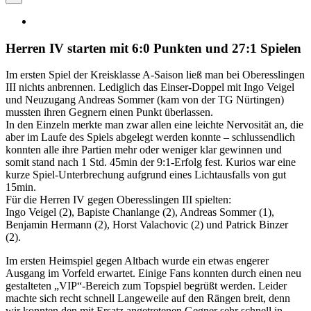
Herren IV starten mit 6:0 Punkten und 27:1 Spielen
Im ersten Spiel der Kreisklasse A-Saison ließ man bei Oberesslingen
III nichts anbrennen. Lediglich das Einser-Doppel mit Ingo Veigel
und Neuzugang Andreas Sommer (kam von der TG Nürtingen)
mussten ihren Gegnern einen Punkt überlassen.
In den Einzeln merkte man zwar allen eine leichte Nervosität an, die
aber im Laufe des Spiels abgelegt werden konnte – schlussendlich
konnten alle ihre Partien mehr oder weniger klar gewinnen und
somit stand nach 1 Std. 45min der 9:1-Erfolg fest. Kurios war eine
kurze Spiel-Unterbrechung aufgrund eines Lichtausfalls von gut
15min.
Für die Herren IV gegen Oberesslingen III spielten:
Ingo Veigel (2), Bapiste Chanlange (2), Andreas Sommer (1),
Benjamin Hermann (2), Horst Valachovic (2) und Patrick Binzer
(2).
Im ersten Heimspiel gegen Altbach wurde ein etwas engerer
Ausgang im Vorfeld erwartet. Einige Fans konnten durch einen neu
gestalteten „VIP“-Bereich zum Topspiel begrüßt werden. Leider
machte sich recht schnell Langeweile auf den Rängen breit, denn
wir konnten den mit Ersatz angetretenen Gegner sehr schnell in