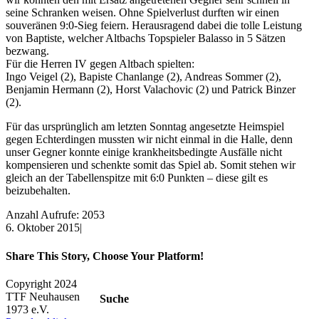
seine Schranken weisen. Ohne Spielverlust durften wir einen
souveränen 9:0-Sieg feiern. Herausragend dabei die tolle Leistung
von Baptiste, welcher Altbachs Topspieler Balasso in 5 Sätzen
bezwang.
Für die Herren IV gegen Altbach spielten:
Ingo Veigel (2), Bapiste Chanlange (2), Andreas Sommer (2),
Benjamin Hermann (2), Horst Valachovic (2) und Patrick Binzer
(2).
Für das ursprünglich am letzten Sonntag angesetzte Heimspiel
gegen Echterdingen mussten wir nicht einmal in die Halle, denn
unser Gegner konnte einige krankheitsbedingte Ausfälle nicht
kompensieren und schenkte somit das Spiel ab. Somit stehen wir
gleich an der Tabellenspitze mit 6:0 Punkten – diese gilt es
beizubehalten.
Anzahl Aufrufe: 2053
6. Oktober 2015
|
Share This Story, Choose Your Platform!
Facebook
X
Reddit
LinkedIn
WhatsApp
Tumblr
Pinterest
Vk
Xing
E-
Copyright 2024
Mail
TTF Neuhausen
Suche
1973 e.V.