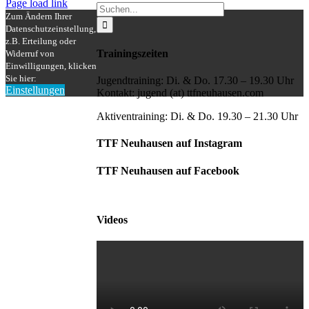
Facebook
Instagram
Page load link
Suche
Zum Ändern Ihrer
nach:
Datenschutzeinstellung,
z.B. Erteilung oder
Trainingszeiten
Widerruf von
Einwilligungen, klicken
Sie hier:
Jugendtraining: Di. & Do. 17.30 – 19.30 Uhr
Einstellungen
Kontakt: jugend (at) ttfneuhausen.com
Nach
oben
Aktiventraining: Di. & Do. 19.30 – 21.30 Uhr
TTF Neuhausen auf Instagram
TTF Neuhausen auf Facebook
Videos