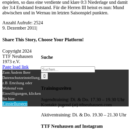
erspielen, so dass eine verdiente und klare 0:3 Niederlage und damit
der 3:4 Endstand feststand. Für die Herren III heisst es nun: Mund
abwischen und in Wernau im letzten Saisonspiel punkten.
Anzahl Aufrufe: 2524
9. Dezember 2011
|
Share This Story, Choose Your Platform!
Facebook
X
Reddit
LinkedIn
WhatsApp
Tumblr
Pinterest
Vk
Xing
E-
Copyright 2024
Mail
TTF Neuhausen
Suche
1973 e.V.
Facebook
Instagram
Page load link
Suche
Zum Ändern Ihrer
nach:
Datenschutzeinstellung,
z.B. Erteilung oder
Trainingszeiten
Widerruf von
Einwilligungen, klicken
Sie hier:
Jugendtraining: Di. & Do. 17.30 – 19.30 Uhr
Einstellungen
Kontakt: jugend (at) ttfneuhausen.com
Nach
oben
Aktiventraining: Di. & Do. 19.30 – 21.30 Uhr
TTF Neuhausen auf Instagram