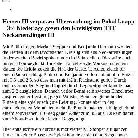
Herren III verpassen Überraschung im Pokal knapp
– 3:4 Niederlage gegen den Kreisligisten TTF
Neckartenzlingen III
Mit Philip Leger, Markus Stopper und Benjamin Hermann wollten
die Herren III dem favorisierten Kreisligisten aus Neckartenzlingen
in der zweiten Bezirkspokalrunde ein Bein stellen. Dies wäre auch
um ein Haar geglückt. Im ersten Einzel sorgte Markus mit einem
glatten 3:0 Erfolg gegen die Nr.1 der Gäste, T. Adler, gleich für
einen Paukenschlag. Philip und Benjamin verloren dann ihre Einzel
mit 0:3 und 2:3, so dass man mit 1:2 in Rückstand geriet. Durch
einen verdienten Sieg im Doppel durch Leger/Stopper konnte man
zum 2:2 ausgleichen. Danach verlor Benni sein zweites Einzel trotz
ansprechender Leistung gegen Wurster. Benni zeigte in beiden
Einzeln eine spielerisch gute Leistung, konnte aber in den
entscheidenden Momenten nicht die Punkte machen. Philip glich mit
einem souveränen 3:0 Sieg gegen Adler zum 3:3 aus. Es kam damit
zum Showdown in der letzten Begegnung:
Hier enttäuschte ein durchaus motivierter M. Stopper auf ganzer
Linie. In keiner Phase des Spiels konnte er sich eine Siegchance