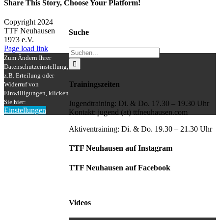
Share This Story, Choose Your Platform!
Facebook
X
Reddit
LinkedIn
WhatsApp
Tumblr
Pinterest
Vk
Xing
E-
Copyright 2024
Mail
TTF Neuhausen
Suche
1973 e.V.
Facebook
Instagram
Page load link
Suche
Zum Ändern Ihrer
nach:
Datenschutzeinstellung,
z.B. Erteilung oder
Trainingszeiten
Widerruf von
Einwilligungen, klicken
Sie hier:
Jugendtraining: Di. & Do. 17.30 – 19.30 Uhr
Einstellungen
Kontakt: jugend (at) ttfneuhausen.com
Nach
oben
Aktiventraining: Di. & Do. 19.30 – 21.30 Uhr
TTF Neuhausen auf Instagram
TTF Neuhausen auf Facebook
Videos