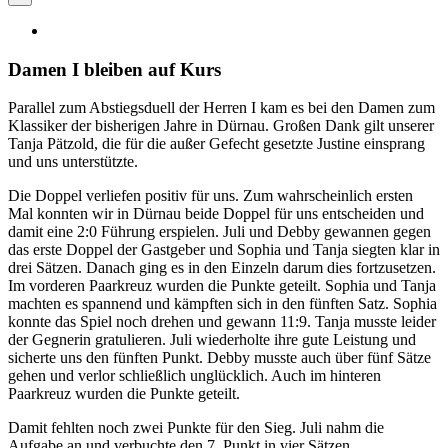
Damen I bleiben auf Kurs
Parallel zum Abstiegsduell der Herren I kam es bei den Damen zum
Klassiker der bisherigen Jahre in Dürnau. Großen Dank gilt unserer
Tanja Pätzold, die für die außer Gefecht gesetzte Justine einsprang
und uns unterstützte.
Die Doppel verliefen positiv für uns. Zum wahrscheinlich ersten
Mal konnten wir in Dürnau beide Doppel für uns entscheiden und
damit eine 2:0 Führung erspielen. Juli und Debby gewannen gegen
das erste Doppel der Gastgeber und Sophia und Tanja siegten klar in
drei Sätzen. Danach ging es in den Einzeln darum dies fortzusetzen.
Im vorderen Paarkreuz wurden die Punkte geteilt. Sophia und Tanja
machten es spannend und kämpften sich in den fünften Satz. Sophia
konnte das Spiel noch drehen und gewann 11:9. Tanja musste leider
der Gegnerin gratulieren. Juli wiederholte ihre gute Leistung und
sicherte uns den fünften Punkt. Debby musste auch über fünf Sätze
gehen und verlor schließlich unglücklich. Auch im hinteren
Paarkreuz wurden die Punkte geteilt.
Damit fehlten noch zwei Punkte für den Sieg. Juli nahm die
Aufgabe an und verbuchte den 7. Punkt in vier Sätzen.