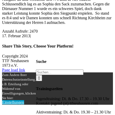
Schlussendlich lag es an Sophia den Sack zuzumachen. Gegen die
Dürnauer Nummer 1 wurde es ein schweres Spiel, doch dank
starker Leistung konnte Sophia den Siegpunkt erspielen. So stand
es 8:4 und wir Damen konnten uns schnell Richtung Kirchheim zur
Unterstützung der Herren I aufmachen.
Anzahl Aufrufe: 2470
17. Februar 2013
|
Share This Story, Choose Your Platform!
Facebook
X
Reddit
LinkedIn
WhatsApp
Tumblr
Pinterest
Vk
Xing
E-
Copyright 2024
Mail
TTF Neuhausen
Suche
1973 e.V.
Facebook
Instagram
Page load link
Suche
Zum Ändern Ihrer
nach:
Datenschutzeinstellung,
z.B. Erteilung oder
Trainingszeiten
Widerruf von
Einwilligungen, klicken
Sie hier:
Jugendtraining: Di. & Do. 17.30 – 19.30 Uhr
Einstellungen
Kontakt: jugend (at) ttfneuhausen.com
Nach
oben
Aktiventraining: Di. & Do. 19.30 – 21.30 Uhr