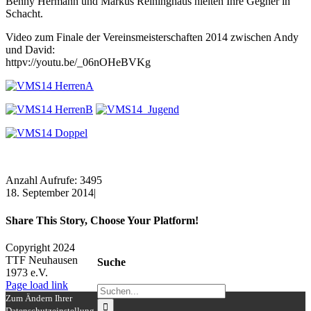
Benny Hermann und Markus Reininghaus hielten Ihre Gegner in
Schacht.
Video zum Finale der Vereinsmeisterschaften 2014 zwischen Andy
und David:
httpv://youtu.be/_06nOHeBVKg
Anzahl Aufrufe: 3495
18. September 2014
|
Share This Story, Choose Your Platform!
Facebook
X
Reddit
LinkedIn
WhatsApp
Tumblr
Pinterest
Vk
Xing
E-
Copyright 2024
Mail
TTF Neuhausen
Suche
1973 e.V.
Facebook
Instagram
Page load link
Suche
Zum Ändern Ihrer
nach:
Datenschutzeinstellung,