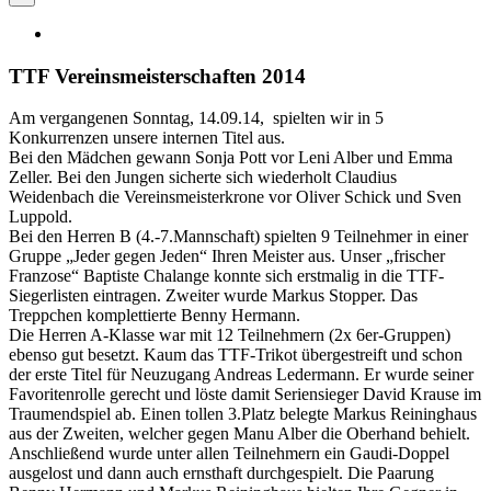
TTF Vereinsmeisterschaften 2014
Am vergangenen Sonntag, 14.09.14, spielten wir in 5
Konkurrenzen unsere internen Titel aus.
Bei den Mädchen gewann Sonja Pott vor Leni Alber und Emma
Zeller. Bei den Jungen sicherte sich wiederholt Claudius
Weidenbach
die Vereinsmeisterkrone vor Oliver Schick und Sven
Luppold.
Bei den Herren B (4.-7.Mannschaft) spielten 9 Teilnehmer in einer
Gruppe „Jeder gegen Jeden“ Ihren Meister aus. Unser „frischer
Franzose“ Baptiste Chalange konnte sich erstmalig in die TTF-
Siegerlisten eintragen. Zweiter wurde Markus Stopper. Das
Treppchen komplettierte Benny Hermann.
Die Herren A-Klasse war mit 12 Teilnehmern (2x 6er-Gruppen)
ebenso gut besetzt. Kaum das TTF-Trikot übergestreift und schon
der erste Titel für Neuzugang Andreas Ledermann. Er wurde seiner
Favoritenrolle gerecht und löste damit Seriensieger David Krause im
Traumendspiel ab. Einen tollen 3.Platz belegte Markus Reininghaus
aus der Zweiten, welcher gegen Manu Alber die Oberhand behielt.
Anschließend wurde unter allen Teilnehmern ein Gaudi-Doppel
ausgelost und dann auch ernsthaft durchgespielt. Die Paarung